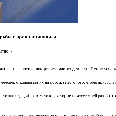
орьбы с прокрастинацией
ятно :)
ает жизнь в постоянном режиме многозадачности. Нужно успеть 
человек откладывает их на потом, вместо того, чтобы приступат
астоящих джедайских методов, которые помогут с ней разобрать
етной задаче — это похоже на медитацию или транс. Отдаваясь п