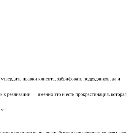
утвердить правки клиента, забрифовать подрядчиков, да и
ь к реализации — именно это и есть прокрастинация, которая
ся:
отоку полностью, вы очень быстро справляетесь со всем, что