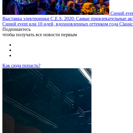
Синий even
Выставка электроники C.E.S. 2020: Самые привлекательные а
Синий event или 10 идей, вдохновленных оттенком года Classic 
Подпишитесь
чтобы получать все новости первым
Как сюда попасть?