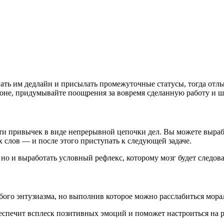
вать им дедлайн и присылать промежуточные статусы, тогда отл
оне, придумывайте поощрения за вовремя сделанную работу и ш
 привычек в виде непрерывной цепочки дел. Вы можете вырабо
 слов — и после этого приступать к следующей задаче.
 но и выработать условный рефлекс, которому мозг будет следова
ого энтузиазма, но выполнив которое можно расслабиться моральн
беспечит всплеск позитивных эмоций и поможет настроиться на 