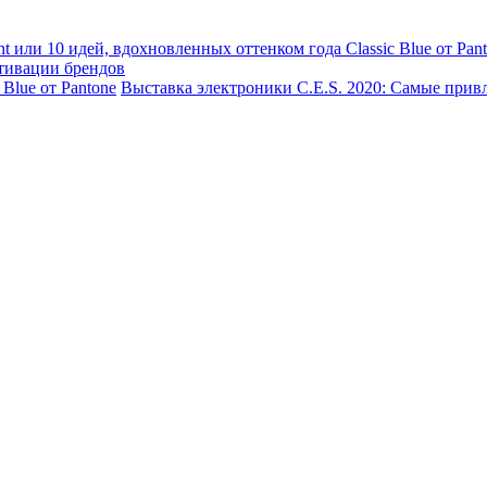
t или 10 идей, вдохновленных оттенком года Classic Blue от Pan
ктивации брендов
Blue от Pantone
Выставка электроники C.E.S. 2020: Самые прив