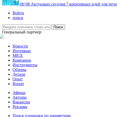
06
‘08
Актуально сегодня
7 креативных идей для летн
Войти
поиск
Поиск
Генеральный партнер:
Новости
Интервью
MICE
Компании
Инструменты
Обзоры
Детали
Опыт
Report
Афиша
Авторы
Вакансии
Реклама
Поиск площадки по параметрам