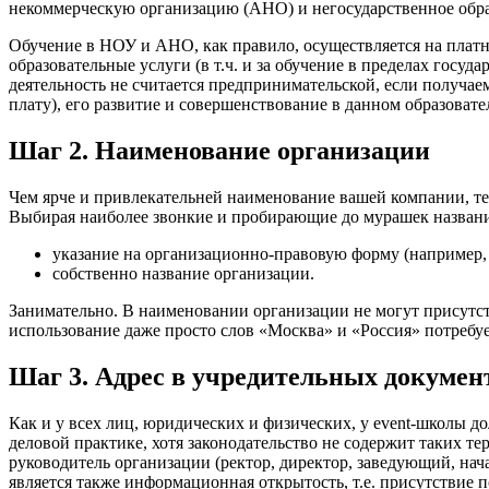
некоммерческую организацию (АНО) и негосударственное обр
Обучение в НОУ и АНО, как правило, осуществляется на платн
образовательные услуги (в т.ч. и за обучение в пределах госуд
деятельность не считается предпринимательской, если получае
плату), его развитие и совершенствование в данном образоват
Шаг 2. Наименование организации
Чем ярче и привлекательней наименование вашей компании, тем
Выбирая наиболее звонкие и пробирающие до мурашек названия,
указание на организационно-правовую форму (например
собственно название организации.
Занимательно. В наименовании организации не могут присутст
использование даже просто слов «Москва» и «Россия» потребу
Шаг 3. Адрес в учредительных докумен
Как и у всех лиц, юридических и физических, у event-школы 
деловой практике, хотя законодательство не содержит таких те
руководитель организации (ректор, директор, заведующий, нач
является также информационная открытость, т.е. присутствие п