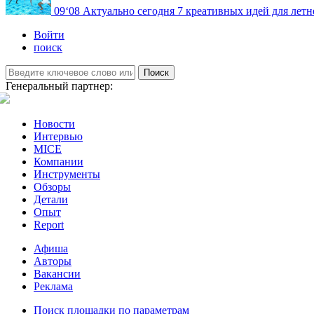
09
‘08
Актуально сегодня
7 креативных идей для летн
Войти
поиск
Поиск
Генеральный партнер:
Новости
Интервью
MICE
Компании
Инструменты
Обзоры
Детали
Опыт
Report
Афиша
Авторы
Вакансии
Реклама
Поиск площадки по параметрам