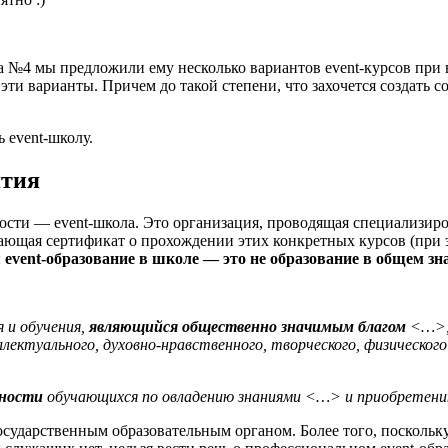
ка №4 мы предложили ему несколько вариантов event-курсов при
эти варианты. Причем до такой степени, что захочется создать 
 event-школу.
ятия
ельности — event-школа. Это организация, проводящая специали
ющая сертификат о прохождении этих конкретных курсов (при э
 event-образование в школе — это не образование в общем зн
 и обучения,
являющийся общественно значимым благом
<…>, 
ллектуального, духовно-нравственного, творческого, физического
ьности
обучающихся по овладению знаниями <…> и приобрете
сударственным образовательным органом. Более того, поскольку 