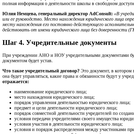
полная информация о деятельности школы в свободном доступе 
Юлия Немцева, генеральный директор
AdConsult
:
«В учред
или ее руководство. Место нахождения юридического лица опр
месту нахождения его постоянно действующего исполнительног
действовать от имени юридического лица без доверенности (ГК
Шаг 4. Учредительные документы
При учреждении АНО и НОУ учредительными документами буду
документом будет устав.
Что такое учредительный договор?
Это документ, в котором 
она будет управляться, какие права и обязанности будут у учр
отражается:
наименование юридического лица;
место нахождения юридического лица;
порядок управления деятельностью юридического лица;
предмет и цели деятельности юридического лица;
порядок совместной деятельности учредителей по созда
условия передачи учредителями своего имущества юриди
условия участия в деятельности юридического лица;
условия и порядок распределения между участниками пр