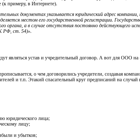
(к примеру, в Интернете).
ительных документах указывается юридический адрес компании, 
еделяется местом его государственной регистрации. Государств
о органа, а в случае отсутствия постоянно действующего испо
 РФ, ст. 54)».
т являться устав и учредительный договор. А вот для ООО на
прописывается, о чем договорились учредители, создавая компан
едителей и т.п. Этакий спасательный круг предписаний на случа
нию юридического лица;
ческому лицу;
ибыли и убытков;