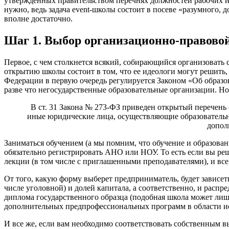
утвержденных правительством перечнях должностей рабочих и с
нужно, ведь задача event-школы состоит в посеве «разумного,
вполне достаточно.
Шаг 1. Выбор организационно-правово
Первое, с чем столкнется всякий, собирающийся организовать
открытию школы состоит в том, что ее идеологи могут решить,
Федерации в первую очередь регулируется Законом «Об образов
разве что негосударственные образовательные организации. Но 
В ст. 31 Закона № 273-ФЗ приведен открытый перечень
иные юридические лица, осуществляющие образовательн
допол
Заниматься обучением (а мы помним, что обучение и образова
обязательно регистрировать АНО или НОУ. То есть если вы реш
лекции (в том числе с приглашенными преподавателями), и все
От того, какую форму выберет предприниматель, будет зависет
числе уголовной) и долей капитала, а соответственно, и расп
диплома государственного образца (подобная школа может лишь
дополнительных предпрофессиональных программ в области ис
И все же, если вам необходимо соответствовать собственным