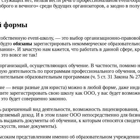
лужащих нет, нельзя вести речь о профессиональном event-обра
 доброго и вечного» среди будущих организаторов, а заодно в п
й формы
 собственную event-школу, — это выбор организационно-правов
 будто
обязаны
зарегистрировать некоммерческое образовательн
ании». И зачастую нам кажется, что работать в данной сфере, 
это вовсе не так!
 организаций, осуществляющих обучение. В частности, помимо 
ую деятельность по программам профессионального обучения, 
нительным образовательным программам (ч. 5 ст. 31 Закона № 27
ние — вещи разные для юриста) можно в любой форме, даже инд
ите зарегистрировать свою школу как ООО, у вас будет возможн
 это будет совершенно законно.
ь разрешенный вид деятельности, возможность лицензирования, 
ределяемый доход. И в этом плане ООО непосредственно для бизн
 выдавать документы об обучении, к которым относятся свидете
кусств, иные документы).
 высоким представлениям именно об образовательном учреждении