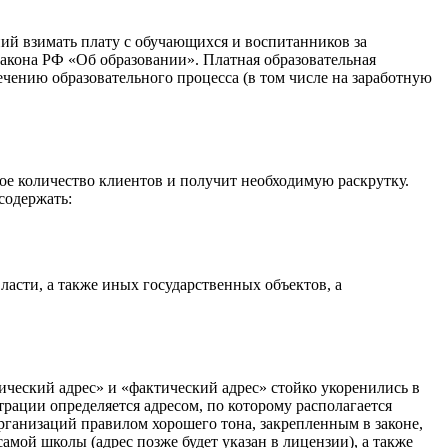
ий взимать плату с обучающихся и воспитанников за
6 Закона РФ «Об образовании». Платная образовательная
ечению образовательного процесса (в том числе на заработную
ое количество клиентов и получит необходимую раскрутку.
содержать:
асти, а также иных государственных объектов, а
ический адрес» и «фактический адрес» стойко укоренились в
трации определяется адресом, по которому располагается
организаций правилом хорошего тона, закрепленным в законе,
самой школы (адрес позже будет указан в лицензии), а также