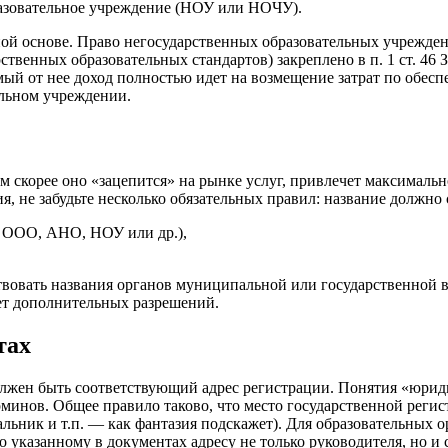
азовательное учреждение (НОУ или НОЧУ).
ой основе. Право негосударственных образовательных учрежден
арственных образовательных стандартов) закреплено в п. 1 ст. 4
мый от нее доход полностью идет на возмещение затрат по обесп
ельном учреждении.
 скорее оно «зацепится» на рынке услуг, привлечет максимальн
 не забудьте несколько обязательных правил: название должно 
, ООО, АНО, НОУ или др.),
вовать названия органов муниципальной или государственной вл
ет дополнительных разрешений.
тах
должен быть соответствующий адрес регистрации. Понятия «юрид
рминов. Общее правило таково, что место государственной регис
альник и т.п. — как фантазия подскажет). Для образовательных 
о указанному в документах адресу не только руководителя, но и 