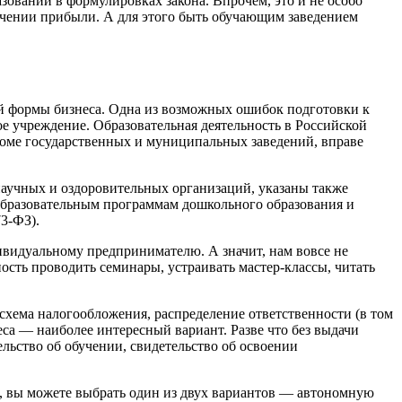
зовании в формулировках закона. Впрочем, это и не особо
олучении прибыли. А для этого быть обучающим заведением
ой формы бизнеса. Одна из возможных ошибок подготовки к
ое учреждение. Образовательная деятельность в Российской
кроме государственных и муниципальных заведений, вправе
научных и оздоровительных организаций, указаны также
образовательным программам дошкольного образования и
3-ФЗ).
ивидуальному предпринимателю. А значит, нам вовсе не
ость проводить семинары, устраивать мастер-классы, читать
схема налогообложения, распределение ответственности (в том
еса — наиболее интересный вариант. Разве что без выдачи
льство об обучении, свидетельство об освоении
, вы можете выбрать один из двух вариантов — автономную