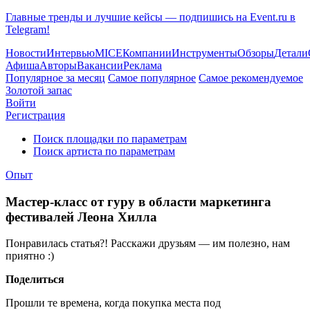
Главные тренды и лучшие кейсы — подпишись на Event.ru в
Telegram!
Новости
Интервью
MICE
Компании
Инструменты
Обзоры
Детали
Афиша
Авторы
Вакансии
Реклама
Популярное за месяц
Самое популярное
Самое рекомендуемое
Золотой запас
Войти
Регистрация
Поиск площадки по параметрам
Поиск артиста по параметрам
Опыт
Мастер-класс от гуру в области маркетинга
фестивалей Леона Хилла
Понравилась статья?! Расскажи друзьям — им полезно, нам
приятно :)
Поделиться
Прошли те времена, когда покупка места под