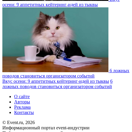
осени: 9 аппетитных кейтеринг-идей из тыквы
6 ложных
поводов становиться организатором событий
Вкус осени: 9 аппетитных кейтеринг-идей из тыквы
6
ложных поводов становиться организатором событий
О сайте
Авторы
Реклама
Контакты
© Event.ru, 2026
Информационный портал event-индустрии