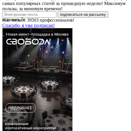
самых популярных статей за прошедшую неделю! Максимум
пользы, за минимум времени!
подписаться на рассылку
осталось
7
с
Нас читают
39503
профессионалов!
Спасибо, я уже подписан!