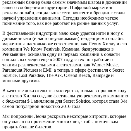
рекламный баннер была самым значимым шагом в донесении
вашего сообщения до аудитории. Цифровой маркетинг —
реклама онлайн, социальные сети, контент и брендинг стали
наукой управления данными. Сегодня необходимо четкое
понимание того, как все работает на рынке данных услуг.
В фестивальной индустрии мало кому удается идти в ногу с
динамичными (и часто неуловимыми) тенденциями онлайн-
маркетинга настолько же естественно, как Леону Хиллу и его
компании We Know Festivals. Команда, базирующаяся в
Рейкьявике, основала одну из первых компаний в области
социальных медиа еще в 2007 году, с тех пор работает с
такими развлекательными агентствами, как Warner Music,
Paramount Pictures и EMI, а теперь в сфере фестиваля с Secret
Solstice, Lost Paradise, The Ark, Ostend Beach, Rampage и
многими другими.
В качестве доказательства мастерства, только в прошлом году
агентство Хилла создало фестивальную рекламную кампанию
с бюджетом $ 1 миллиона для Secret Solstice, которая стала 3-й
самой популярной новостью 2016 года.
Мы попросили Леона раскрыть некоторые хитрости, которые
он узнавал на протяжении многих лет, чтобы помочь вам
продать больше билетов.