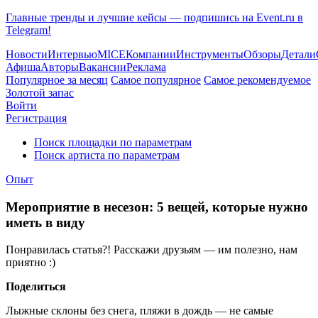
Главные тренды и лучшие кейсы — подпишись на Event.ru в
Telegram!
Новости
Интервью
MICE
Компании
Инструменты
Обзоры
Детали
Афиша
Авторы
Вакансии
Реклама
Популярное за месяц
Самое популярное
Самое рекомендуемое
Золотой запас
Войти
Регистрация
Поиск площадки по параметрам
Поиск артиста по параметрам
Опыт
Мероприятие в несезон: 5 вещей, которые нужно
иметь в виду
Понравилась статья?! Расскажи друзьям — им полезно, нам
приятно :)
Поделиться
Лыжные склоны без снега, пляжи в дождь — не самые