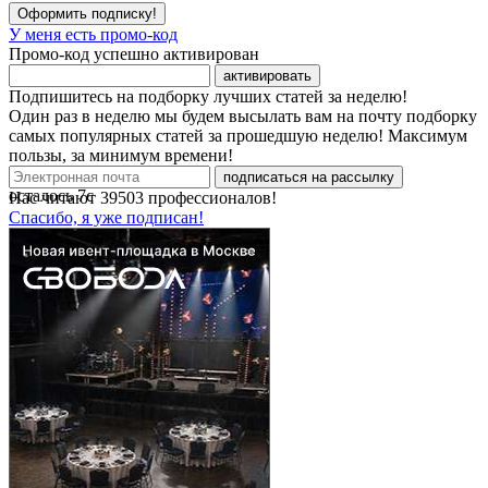
Оформить подписку!
У меня есть промо-код
Промо-код успешно активирован
активировать
Подпишитесь на подборку лучших статей за неделю!
Один раз в неделю мы будем высылать вам на почту подборку
самых популярных статей за прошедшую неделю! Максимум
пользы, за минимум времени!
подписаться на рассылку
осталось
7
с
Нас читают
39503
профессионалов!
Спасибо, я уже подписан!