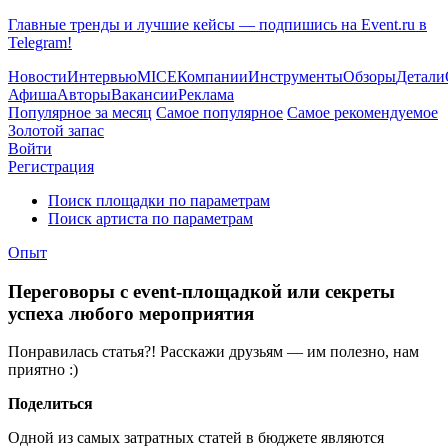
Главные тренды и лучшие кейсы — подпишись на Event.ru в
Telegram!
Новости
Интервью
MICE
Компании
Инструменты
Обзоры
Детали
Афиша
Авторы
Вакансии
Реклама
Популярное за месяц
Самое популярное
Самое рекомендуемое
Золотой запас
Войти
Регистрация
Поиск площадки по параметрам
Поиск артиста по параметрам
Опыт
Переговоры с event-площадкой или секреты
успеха любого мероприятия
Понравилась статья?! Расскажи друзьям — им полезно, нам
приятно :)
Поделиться
Одной из самых затратных статей в бюджете являются