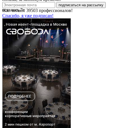
подписаться на рассылку
осталось
7
с
Нас читают
39503
профессионалов!
Спасибо, я уже подписан!