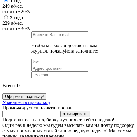
1
год
249
a
/мес.
скидка
~20%
2
года
229
a
/мес.
скидка
~30%
Чтобы мы могли доставить вам
журнал, пожалуйста заполните:
Всего:
0
a
Оформить подписку!
У меня есть промо-код
Промо-код успешно активирован
активировать
Подпишитесь на подборку лучших статей за неделю!
Один раз в неделю мы будем высылать вам на почту подборку
самых популярных статей за прошедшую неделю! Максимум
пользы, за минимум времени!