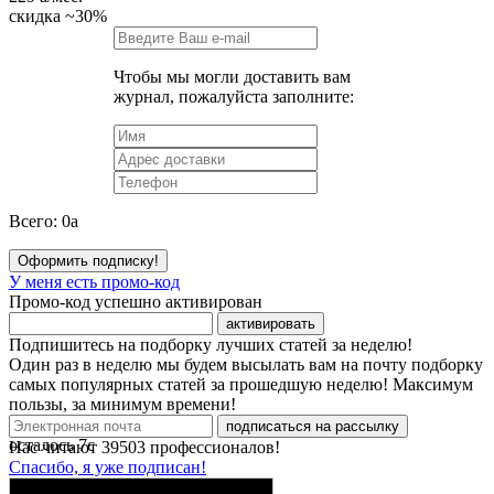
скидка
~30%
Чтобы мы могли доставить вам
журнал, пожалуйста заполните:
Всего:
0
a
Оформить подписку!
У меня есть промо-код
Промо-код успешно активирован
активировать
Подпишитесь на подборку лучших статей за неделю!
Один раз в неделю мы будем высылать вам на почту подборку
самых популярных статей за прошедшую неделю! Максимум
пользы, за минимум времени!
подписаться на рассылку
осталось
7
с
Нас читают
39503
профессионалов!
Спасибо, я уже подписан!