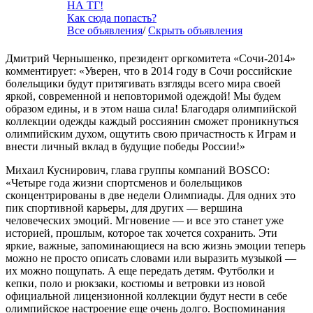
НА ТГ!
Как сюда попасть?
Все объявления
/
Скрыть объявления
Дмитрий Чернышенко, президент оргкомитета «Сочи-2014»
комментирует: «Уверен, что в 2014 году в Сочи российские
болельщики будут притягивать взгляды всего мира своей
яркой, современной и неповторимой одеждой! Мы будем
образом едины, и в этом наша сила! Благодаря олимпийской
коллекции одежды каждый россиянин сможет проникнуться
олимпийским духом, ощутить свою причастность к Играм и
внести личный вклад в будущие победы России!»
Михаил Куснирович, глава группы компаний BOSCO:
«Четыре года жизни спортсменов и болельщиков
сконцентрированы в две недели Олимпиады. Для одних это
пик спортивной карьеры, для других — вершина
человеческих эмоций. Мгновение — и все это станет уже
историей, прошлым, которое так хочется сохранить. Эти
яркие, важные, запоминающиеся на всю жизнь эмоции теперь
можно не просто описать словами или выразить музыкой —
их можно пощупать. А еще передать детям. Футболки и
кепки, поло и рюкзаки, костюмы и ветровки из новой
официальной лицензионной коллекции будут нести в себе
олимпийское настроение еще очень долго. Воспоминания