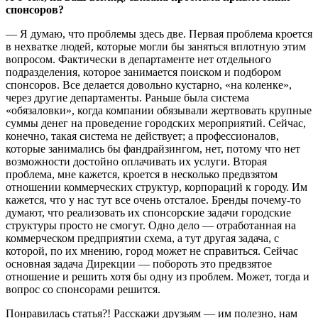
спонсоров?
— Я думаю, что проблемы здесь две. Первая проблема кроется
в нехватке людей, которые могли бы заняться вплотную этим
вопросом. Фактически в департаменте нет отдельного
подразделения, которое занимается поиском и подбором
спонсоров. Все делается довольно кустарно, «на коленке»,
через другие департаменты. Раньше была система
«обязаловки», когда компании обязывали жертвовать крупные
суммы денег на проведение городских мероприятий. Сейчас,
конечно, такая система не действует; а профессионалов,
которые занимались бы фандрайзингом, нет, потому что нет
возможности достойно оплачивать их услуги. Вторая
проблема, мне кажется, кроется в несколько предвзятом
отношении коммерческих структур, корпораций к городу. Им
кажется, что у нас тут все очень отсталое. Бренды почему-то
думают, что реализовать их спонсорские задачи городские
структуры просто не смогут. Одно дело — отработанная на
коммерческом предприятии схема, а тут другая задача, с
которой, по их мнению, город может не справиться. Сейчас
основная задача Дирекции — побороть это предвзятое
отношение и решить хотя бы одну из проблем. Может, тогда и
вопрос со спонсорами решится.
Понравилась статья?! Расскажи друзьям — им полезно, нам