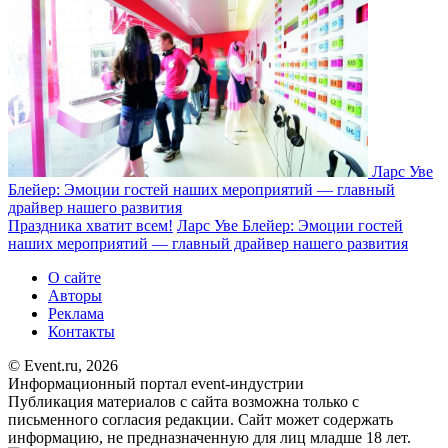
Ларс Уве
Блейер: Эмоции гостей наших мероприятий — главный
драйвер нашего развития
Праздника хватит всем!
Ларс Уве Блейер: Эмоции гостей
наших мероприятий — главный драйвер нашего развития
О сайте
Авторы
Реклама
Контакты
© Event.ru, 2026
Информационный портал event-индустрии
Публикация материалов с сайта возможна только с
письменного согласия редакции. Сайт может содержать
информацию, не предназначенную для лиц младше 18 лет.