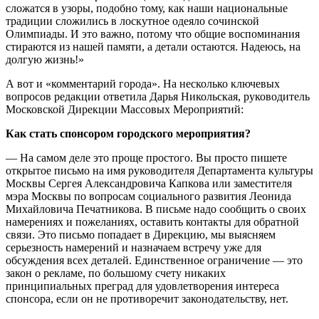
сложатся в узоры, подобно тому, как наши национальные
традиции сложились в лоскутное одеяло сочинской
Олимпиады. И это важно, потому что общие воспоминания
стираются из нашей памяти, а детали остаются. Надеюсь, на
долгую жизнь!»
А вот и «комментарий города». На несколько ключевых
вопросов редакции ответила Дарья Никольская, руководитель
Московской Дирекции Массовых Мероприятий:
Как стать спонсором городского мероприятия?
— На самом деле это проще простого. Вы просто пишете
открытое письмо на имя руководителя Департамента культуры
Москвы Сергея Александровича Капкова или заместителя
мэра Москвы по вопросам социального развития Леонида
Михайловича Печатникова. В письме надо сообщить о своих
намерениях и пожеланиях, оставить контакты для обратной
связи. Это письмо попадает в Дирекцию, мы выясняем
серьезность намерений и назначаем встречу уже для
обсуждения всех деталей. Единственное ограничение — это
закон о рекламе, по большому счету никаких
принципиальных преград для удовлетворения интереса
спонсора, если он не противоречит законодательству, нет.