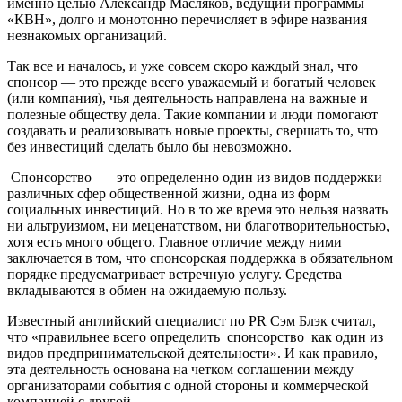
именно целью Александр Масляков, ведущий программы
«КВН», долго и монотонно перечисляет в эфире названия
незнакомых организаций.
Так все и началось, и уже совсем скоро каждый знал, что
спонсор — это прежде всего уважаемый и богатый человек
(или компания), чья деятельность направлена на важные и
полезные обществу дела. Такие компании и люди помогают
создавать и реализовывать новые проекты, свершать то, что
без инвестиций сделать было бы невозможно.
Спонсорство
— это определенно один из видов поддержки
различных сфер общественной жизни, одна из форм
социальных инвестиций. Но в то же время это нельзя назвать
ни альтруизмом, ни меценатством, ни благотворительностью,
хотя есть много общего. Главное отличие между ними
заключается в том, что спонсорская поддержка в обязательном
порядке предусматривает встречную услугу. Средства
вкладываются в обмен на ожидаемую пользу.
Известный английский специалист по PR Сэм Блэк считал,
что «правильнее всего определить
спонсорство
как один из
видов предпринимательской деятельности». И как правило,
эта деятельность основана на четком соглашении между
организаторами события с одной стороны и коммерческой
компанией с другой.