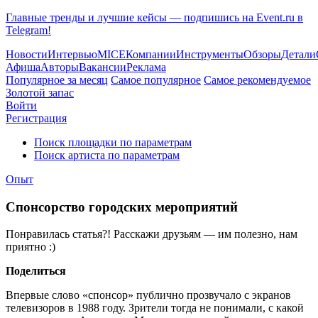
Главные тренды и лучшие кейсы — подпишись на Event.ru в
Telegram!
Новости
Интервью
MICE
Компании
Инструменты
Обзоры
Детали
Афиша
Авторы
Вакансии
Реклама
Популярное за месяц
Самое популярное
Самое рекомендуемое
Золотой запас
Войти
Регистрация
Поиск площадки по параметрам
Поиск артиста по параметрам
Опыт
Спонсорство городских мероприятий
Понравилась статья?! Расскажи друзьям — им полезно, нам
приятно :)
Поделиться
Впервые слово «спонсор» публично прозвучало с экранов
телевизоров в 1988 году. Зрители тогда не понимали, с какой