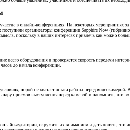
можно больше удаленных участников и обеспечивать их необхо
м
участие в онлайн-конференциях. На некоторых мероприятиях за 
к поступили организаторы конференции Sapphire Now (гибридно
смысла, поскольку в ваших интересах привлечь как можно больш
ние всего оборудования и проверяется скорость передачи интер
 часов до начала конференции.
словиях, порой не хватает опыта работы перед видеокамерой. 
ть пару приемов выступления перед камерой и напомнить, что в
онлайн-аудитории, окружить их вниманием и дать понять, что 
ы рассматривали в одном из предыдущих материалов.