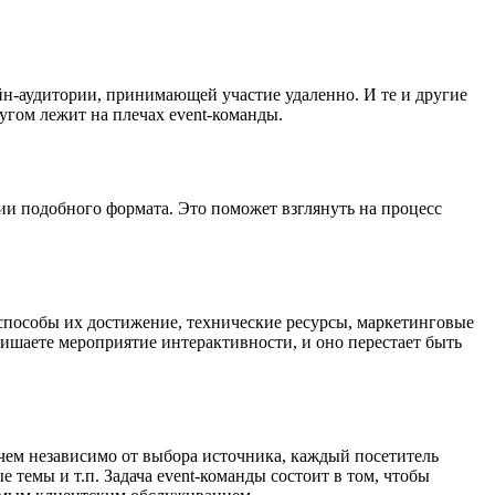
н-аудитории, принимающей участие удаленно. И те и другие
угом лежит на плечах event-команды.
ции подобного формата. Это поможет взглянуть на процесс
способы их достижение, технические ресурсы, маркетинговые
ишаете мероприятие интерактивности, и оно перестает быть
ичем независимо от выбора источника, каждый посетитель
темы и т.п. Задача event-команды состоит в том, чтобы