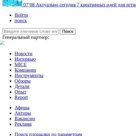
07
‘08
Актуально сегодня
7 креативных идей для летн
Войти
поиск
Поиск
Генеральный партнер:
Новости
Интервью
MICE
Компании
Инструменты
Обзоры
Детали
Опыт
Report
Афиша
Авторы
Вакансии
Реклама
Поиск площадки по параметрам