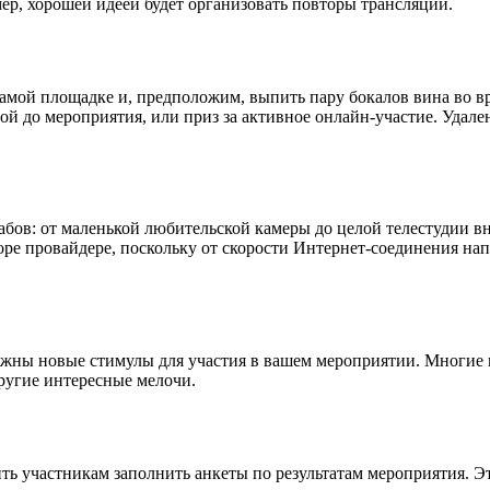
ер, хорошей идеей будет организовать повторы трансляций.
самой площадке и, предположим, выпить пару бокалов вина во в
й до мероприятия, или приз за активное онлайн-участие. Удале
ов: от маленькой любительской камеры до целой телестудии вну
боре провайдере, поскольку от скорости Интернет-соединения на
нужны новые стимулы для участия в вашем мероприятии. Многи
другие интересные мелочи.
 участникам заполнить анкеты по результатам мероприятия. Эт