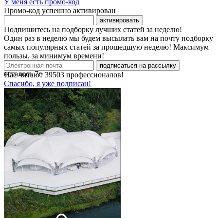
У меня есть промо-код
Промо-код успешно активирован
активировать
Подпишитесь на подборку лучших статей за неделю!
Один раз в неделю мы будем высылать вам на почту подборку
самых популярных статей за прошедшую неделю! Максимум
пользы, за минимум времени!
подписаться на рассылку
осталось
7
с
Нас читают
39503
профессионалов!
Спасибо, я уже подписан!