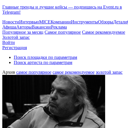
Главные тренды и лучшие кейсы — подпишись на Event.ru в
Telegram!
Новости
Интервью
MICE
Компании
Инструменты
Обзоры
Детали
Афиша
Авторы
Вакансии
Реклама
Популярное за месяц
Самое популярное
Самое рекомендуемое
Золотой запас
Войти
Регистрация
Поиск площадки по параметрам
Поиск артиста по параметрам
Архив
самое популярное
самое рекомендуемое
золотой запас