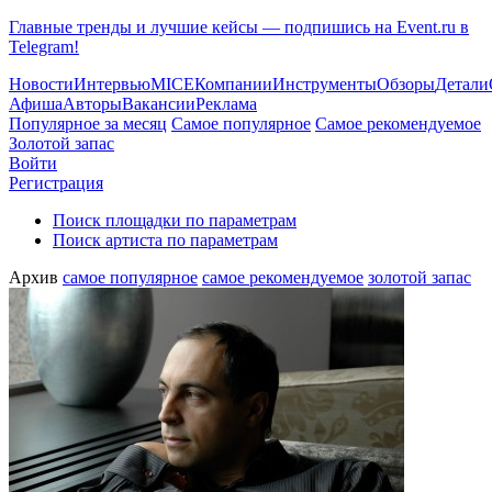
Главные тренды и лучшие кейсы — подпишись на Event.ru в
Telegram!
Новости
Интервью
MICE
Компании
Инструменты
Обзоры
Детали
Афиша
Авторы
Вакансии
Реклама
Популярное за месяц
Самое популярное
Самое рекомендуемое
Золотой запас
Войти
Регистрация
Поиск площадки по параметрам
Поиск артиста по параметрам
Архив
самое популярное
самое рекомендуемое
золотой запас