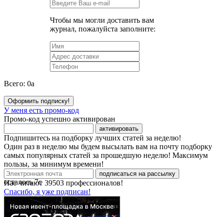
Чтобы мы могли доставить вам
журнал, пожалуйста заполните:
Всего:
0
a
Оформить подписку!
У меня есть промо-код
Промо-код успешно активирован
активировать
Подпишитесь на подборку лучших статей за неделю!
Один раз в неделю мы будем высылать вам на почту подборку
самых популярных статей за прошедшую неделю! Максимум
пользы, за минимум времени!
подписаться на рассылку
осталось
7
с
Нас читают
39503
профессионалов!
Спасибо, я уже подписан!