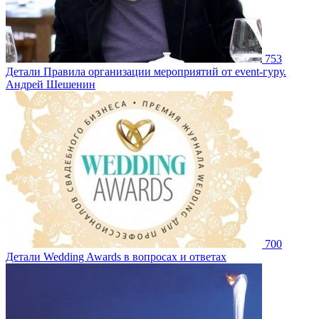
753
Детали
Правила организации мероприятий от event-гуру.
Андрей Шешенин
700
Детали
Wedding Awards в вопросах и ответах