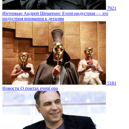
7921
Интервью
Андрей Шешенин: Event-индустрия — это
индустрия внимания к деталям
5181
Новости
О понтах event`ора