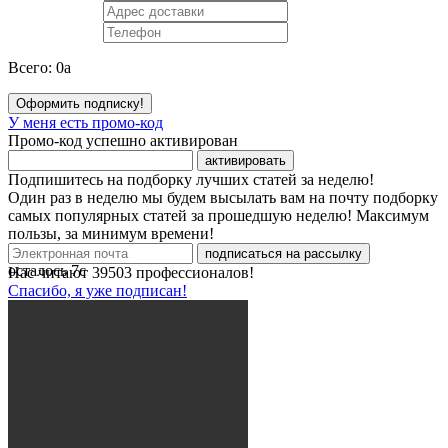
Всего:
0
a
Оформить подписку!
У меня есть промо-код
Промо-код успешно активирован
активировать
Подпишитесь на подборку лучших статей за неделю!
Один раз в неделю мы будем высылать вам на почту подборку
самых популярных статей за прошедшую неделю! Максимум
пользы, за минимум времени!
подписаться на рассылку
осталось
7
с
Нас читают
39503
профессионалов!
Спасибо, я уже подписан!