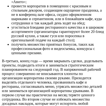
«Авито»;
провести корпоратив в помещении с красивым и
стильным декором, создающим ощущение праздника, а
не в конференц-зале офиса, скудно оформленном
шариками и серпантином, или в ближайшем кафе, куда
сотрудники и так каждый день ходят на обед;
угоститься блюдами ресторанного качества и в широком
ассортименте (организаторы гарантируют более 20 блюд
русской кухни, а также гуся или поросенка в
оригинальной подаче на каждый стол);
получить множество приятных бонусов, таких как
профессиональная фото и видеосъемка, конкурсы с
ценными призами.
В-третьих, конец года — время закрывать сделки, доделывать
проекты, подводить итоги и заниматься стратегическим
планированием на следующий год. В напряженный рабочий
процесс совершенно не вписываются хлопоты по
организации корпоратива своими руками. Приходится
выделять отдельного человека, прозванивать кафе и
рестораны, согласовывать меню, утрясать множество деталей
или заниматься организацией корпоратива урывками. В
первом случае вы практически на месяц теряете ценного
сотрудника. Во втором случае не избежать множества
досадных накладок, которые могут испортить любой