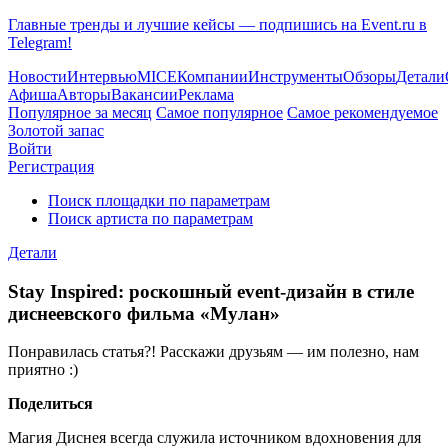
Главные тренды и лучшие кейсы — подпишись на Event.ru в
Telegram!
Новости
Интервью
MICE
Компании
Инструменты
Обзоры
Детали
Афиша
Авторы
Вакансии
Реклама
Популярное за месяц
Самое популярное
Самое рекомендуемое
Золотой запас
Войти
Регистрация
Поиск площадки по параметрам
Поиск артиста по параметрам
Детали
Stay Inspired: роскошный event-дизайн в стиле
диснеевского фильма «Мулан»
Понравилась статья?! Расскажи друзьям — им полезно, нам
приятно :)
Поделиться
Магия Диснея всегда служила источником вдохновения для