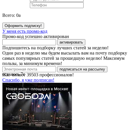
Всего:
0
a
Оформить подписку!
У меня есть промо-код
Промо-код успешно активирован
активировать
Подпишитесь на подборку лучших статей за неделю!
Один раз в неделю мы будем высылать вам на почту подборку
самых популярных статей за прошедшую неделю! Максимум
пользы, за минимум времени!
подписаться на рассылку
осталось
7
с
Нас читают
39503
профессионалов!
Спасибо, я уже подписан!