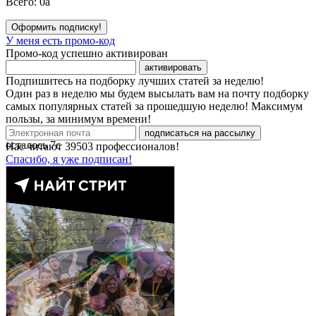
Всего:
0
a
Оформить подписку!
У меня есть промо-код
Промо-код успешно активирован
активировать
Подпишитесь на подборку лучших статей за неделю!
Один раз в неделю мы будем высылать вам на почту подборку
самых популярных статей за прошедшую неделю! Максимум
пользы, за минимум времени!
подписаться на рассылку
осталось
7
с
Нас читают
39503
профессионалов!
Спасибо, я уже подписан!