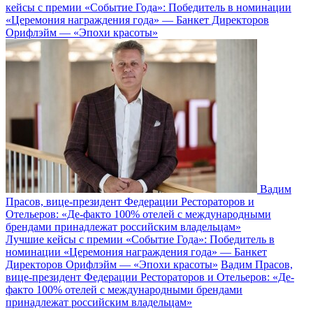
кейсы с премии «Событие Года»: Победитель в номинации
«Церемония награждения года» — Банкет Директоров
Орифлэйм — «Эпохи красоты»
Вадим
Прасов, вице-президент Федерации Рестораторов и
Отельеров: «Де-факто 100% отелей с международными
брендами принадлежат российским владельцам»
Лучшие кейсы с премии «Событие Года»: Победитель в
номинации «Церемония награждения года» — Банкет
Директоров Орифлэйм — «Эпохи красоты»
Вадим Прасов,
вице-президент Федерации Рестораторов и Отельеров: «Де-
факто 100% отелей с международными брендами
принадлежат российским владельцам»