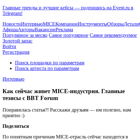
Главные тренды и лучшие кейсы — подпишись на Event.ru в
Telegram!
Новости
Интервью
MICE
Компании
Инструменты
Обзоры
Детали
Афиша
Авторы
Вакансии
Реклама
Популярное за месяц
Самое популярное
Самое рекомендуемое
Золотой запас
Войти
Регистрация
Поиск площадки по параметрам
Поиск артиста по параметрам
Интервью
Как сейчас живет MICE-индустрия. Главные
тезисы с BBT Forum
Понравилась статья?! Расскажи друзьям — им полезно, нам
приятно :)
Поделиться
По понятным причинам MICE-отрасль сейчас находится в