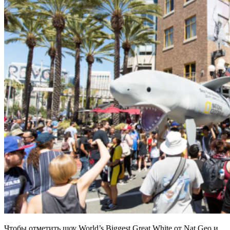
Чтобы отметить шоу World’s Biggest Great White от Nat Geo и