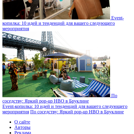
Event-
копилка: 10 идей и тенденций для вашего следующего
мероприятия
По
соседству: Яркий pop-up HBO в Бруклине
Event-копилка: 10 идей и тенденций для вашего следующего
мероприятия
По соседству: Яркий pop-up HBO в Бруклине
О сайте
Авторы
Реклама