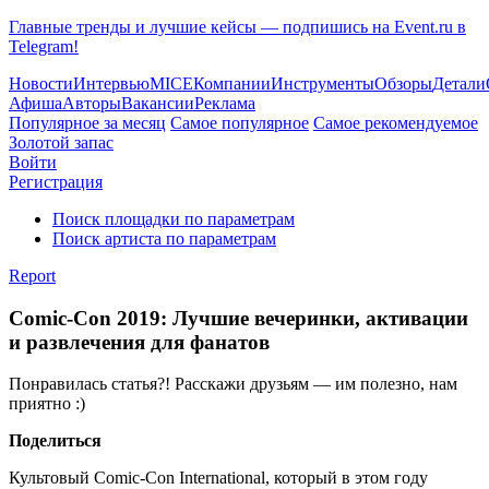
Главные тренды и лучшие кейсы — подпишись на Event.ru в
Telegram!
Новости
Интервью
MICE
Компании
Инструменты
Обзоры
Детали
Афиша
Авторы
Вакансии
Реклама
Популярное за месяц
Самое популярное
Самое рекомендуемое
Золотой запас
Войти
Регистрация
Поиск площадки по параметрам
Поиск артиста по параметрам
Report
Comic-Con 2019: Лучшие вечеринки, активации
и развлечения для фанатов
Понравилась статья?! Расскажи друзьям — им полезно, нам
приятно :)
Поделиться
Культовый Comic-Con International, который в этом году