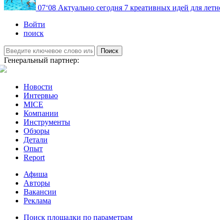
07
‘08
Актуально сегодня
7 креативных идей для летн
Войти
поиск
Поиск
Генеральный партнер:
Новости
Интервью
MICE
Компании
Инструменты
Обзоры
Детали
Опыт
Report
Афиша
Авторы
Вакансии
Реклама
Поиск площадки по параметрам