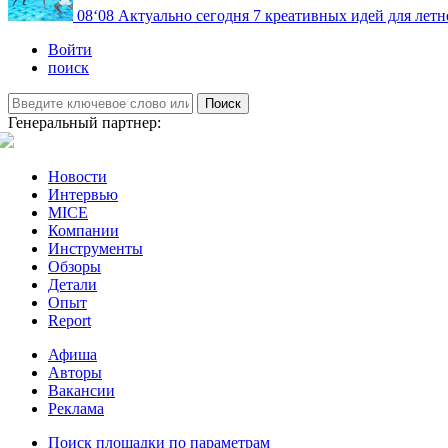
08
‘08
Актуально сегодня
7 креативных идей для летн
Войти
поиск
Поиск
Генеральный партнер:
Новости
Интервью
MICE
Компании
Инструменты
Обзоры
Детали
Опыт
Report
Афиша
Авторы
Вакансии
Реклама
Поиск площадки по параметрам