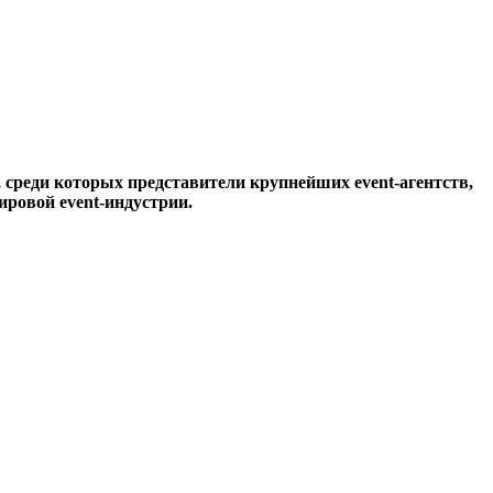
в, среди которых представители крупнейших event-агентств,
мировой
event
-индустрии.