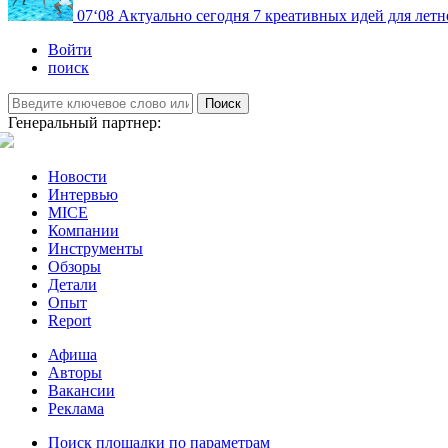
07
‘08
Актуально сегодня
7 креативных идей для летн
Войти
поиск
Поиск
Генеральный партнер:
Новости
Интервью
MICE
Компании
Инструменты
Обзоры
Детали
Опыт
Report
Афиша
Авторы
Вакансии
Реклама
Поиск площадки по параметрам