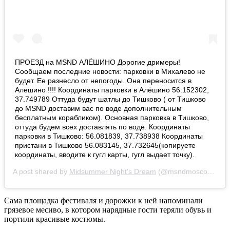
ПРОЕЗД на MSND АЛЁШИНО Дорогие дримеры!
Сообщаем последние новости: парковки в Михалево не
будет. Ее разнесло от непогоды. Она переносится в
Алешино !!!! Координаты парковки в Алёшино 56.152302,
37.749789 Оттуда будут шатлы до Тишково ( от Тишково
до MSND доставим вас по воде дополнительным
бесплатным корабликом). Основная парковка в Тишково,
оттуда будем всех доставлять по воде. Координаты
парковки в Тишково: 56.081839, 37.738938 Координаты
пристани в Тишково 56.083145, 37.732645(копируете
координаты, вводите к гугл карты, гугл выдает точку).
A post shared by
Midsummer Night's Dream
(@msndmoscow) on
Сама площадка фестиваля и дорожки к ней напоминали
грязевое месиво, в котором нарядные гости теряли обувь и
портили красивые костюмы.