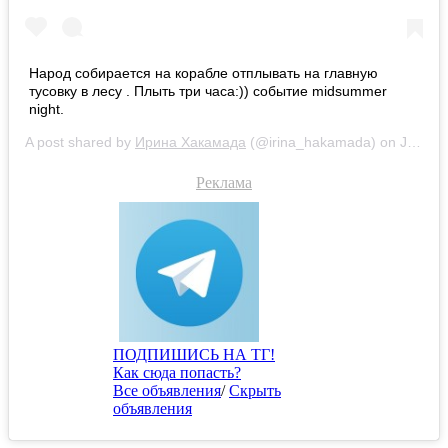
Народ собирается на корабле отплывать на главную
тусовку в лесу . Плыть три часа:)) событие midsummer
night.
A post shared by
Ирина Хакамада
(@irina_hakamada) on
Jul 20, 2019 at 8:51am PDT
Реклама
ПОДПИШИСЬ НА ТГ!
Как сюда попасть?
Все объявления
/
Скрыть
объявления