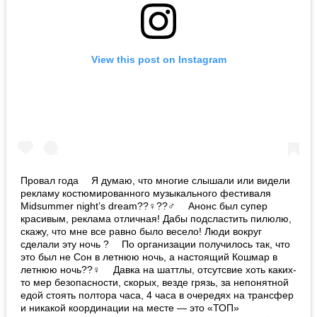
View this post on Instagram
Провал года ⠀ Я думаю, что многие слышали или видели
рекламу костюмированного музыкального фестиваля
Midsummer night’s dream??‍♀️??‍♂️ ⠀ Анонс был супер
красивым, реклама отличная! Дабы подсластить пилюлю,
скажу, что мне все равно было весело! Люди вокруг
сделали эту ночь ? ⠀ По организации получилось так, что
это был не Сон в летнюю ночь, а настоящий Кошмар в
летнюю ночь??‍♀️ ⠀ Давка на шаттлы, отсутсвие хоть каких-
то мер безопасности, скорых, везде грязь, за непонятной
едой стоять полтора часа, 4 часа в очередях на трансфер
и никакой координации на месте — это «ТОП»