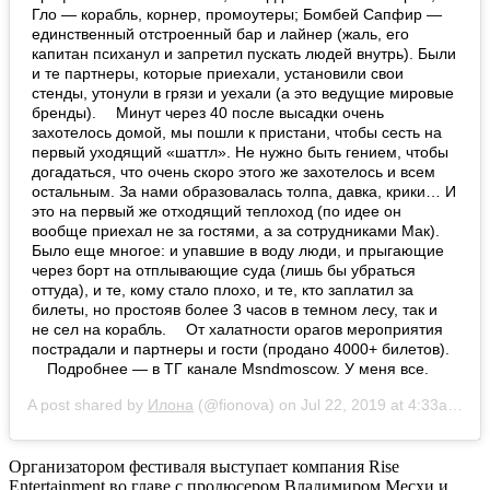
Гло — корабль, корнер, промоутеры; Бомбей Сапфир —
единственный отстроенный бар и лайнер (жаль, его
капитан психанул и запретил пускать людей внутрь). Были
и те партнеры, которые приехали, установили свои
стенды, утонули в грязи и уехали (а это ведущие мировые
бренды). ⠀ Минут через 40 после высадки очень
захотелось домой, мы пошли к пристани, чтобы сесть на
первый уходящий «шаттл». Не нужно быть гением, чтобы
догадаться, что очень скоро этого же захотелось и всем
остальным. За нами образовалась толпа, давка, крики… И
это на первый же отходящий теплоход (по идее он
вообще приехал не за гостями, а за сотрудниками Мак). ⠀
Было еще многое: и упавшие в воду люди, и прыгающие
через борт на отплывающие суда (лишь бы убраться
оттуда), и те, кому стало плохо, и те, кто заплатил за
билеты, но простояв более 3 часов в темном лесу, так и
не сел на корабль. ⠀ От халатности орагов мероприятия
пострадали и партнеры и гости (продано 4000+ билетов).
⠀ Подробнее — в ТГ канале Msndmoscow. У меня все.
A post shared by
Илона
(@fionova) on
Jul 22, 2019 at 4:33am PDT
Организатором фестиваля выступает компания Rise
Entertainment во главе с продюсером Владимиром Месхи и