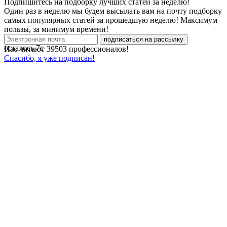
Подпишитесь на подборку лучших статей за неделю!
Один раз в неделю мы будем высылать вам на почту подборку
самых популярных статей за прошедшую неделю! Максимум
пользы, за минимум времени!
подписаться на рассылку
осталось
7
с
Нас читают
39503
профессионалов!
Спасибо, я уже подписан!