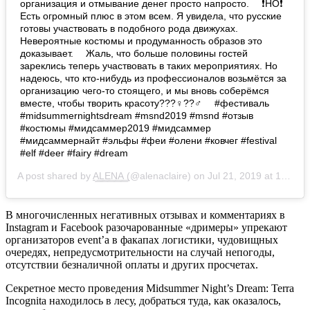
организация и отмывание денег просто напросто. ⠀ ❗️НО❗️
Есть огромный плюс в этом всем. Я увидела, что русские
готовы участвовать в подобного рода движухах.
Невероятные костюмы и продуманность образов это
доказывает. ⠀ Жаль, что больше половины гостей
зареклись теперь участвовать в таких мероприятиях. Но
надеюсь, что кто-нибудь из профессионалов возьмётся за
организацию чего-то стоящего, и мы вновь соберёмся
вместе, чтобы творить красоту???‍♀️??‍♂️ ⠀ #фестиваль
#midsummernightsdream #msnd2019 #msnd #отзыв
#костюмы #мидсаммер2019 #мидсаммер
#мидсаммернайт #эльфы #феи #олени #ковчег #festival
#elf #deer #fairy #dream
A post shared by
A͟͟L͟͟E͟͟N͟͟A͟͟
(@alenaclaire) on
Jul 21, 2019 at 10:08pm PDT
В многочисленных негативных отзывах и комментариях в
Instagram и Facebook разочарованные «дримеры» упрекают
организаторов event’а в факапах логистики, чудовищных
очередях, непредусмотрительности на случай непогоды,
отсутствии безналичной оплаты и других просчетах.
Секретное место проведения Midsummer Night’s Dream: Terra
Incognita находилось в лесу, добраться туда, как оказалось,