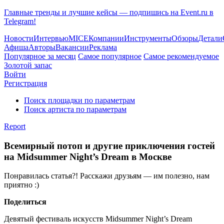
Главные тренды и лучшие кейсы — подпишись на Event.ru в
Telegram!
Новости
Интервью
MICE
Компании
Инструменты
Обзоры
Детали
Афиша
Авторы
Вакансии
Реклама
Популярное за месяц
Самое популярное
Самое рекомендуемое
Золотой запас
Войти
Регистрация
Поиск площадки по параметрам
Поиск артиста по параметрам
Report
Всемирный потоп и другие приключения гостей
на Midsummer Night’s Dream в Москве
Понравилась статья?! Расскажи друзьям — им полезно, нам
приятно :)
Поделиться
Девятый фестиваль искусств Midsummer Night’s Dream