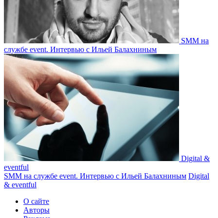
SMM на
службе event. Интервью с Ильей Балахниным
Digital &
eventful
SMM на службе event. Интервью с Ильей Балахниным
Digital
& eventful
О сайте
Авторы