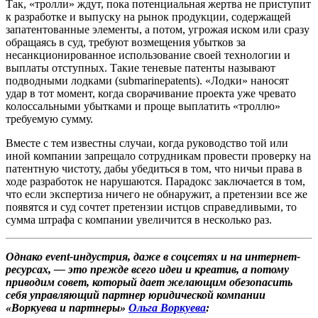
Так, «тролли» ждут, пока потенциальная жертва не приступит
к разработке и выпуску на рынок продукции, содержащей
запатентованные элементы, а потом, угрожая иском или сразу
обращаясь в суд, требуют возмещения убытков за
несанкционированное использование своей технологии и
выплаты отступных. Такие теневые патенты называют
подводными лодками (submarinepatents). «Лодки» наносят
удар в тот момент, когда сворачивание проекта уже чревато
колоссальными убытками и проще выплатить «троллю»
требуемую сумму.
Вместе с тем известны случаи, когда руководство той или
иной компании запрещало сотрудникам провести проверку на
патентную чистоту, дабы убедиться в том, что ничьи права в
ходе разработок не нарушаются. Парадокс заключается в том,
что если экспертиза ничего не обнаружит, а претензии все же
появятся и суд сочтет претензии истцов справедливыми, то
сумма штрафа с компании увеличится в несколько раз.
Однако event-индустрия, даже в соцсетях и на интернет-
ресурсах, — это прежде всего идеи и креатив, а потому
приводим совет, который дает желающим обезопасить
себя управляющий партнер юридической компании
«Воркуева и партнеры»
Ольга Воркуева
: