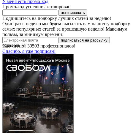
У меня есть промо-код
Промо-код успешно активирован
активировать
Подпишитесь на подборку лучших статей за неделю!
Один раз в неделю мы будем высылать вам на почту подборку
самых популярных статей за прошедшую неделю! Максимум
пользы, за минимум времени!
подписаться на рассылку
осталось
7
с
Нас читают
39503
профессионалов!
Спасибо, я уже подписан!