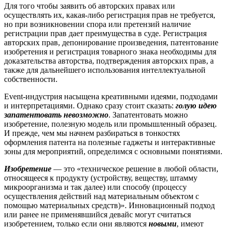
Для того чтобы заявить об авторских правах или
осуществлять их, какая-либо регистрация прав не требуется,
но при возникновении спора или претензий наличие
регистрации прав дает преимущества в суде. Регистрация
авторских прав, депонирование произведения, патентование
изобретения и регистрация товарного знака необходимы для
доказательства авторства, подтверждения авторских прав, а
также для дальнейшего использования интеллектуальной
собственности.
Event-индустрия насыщена креативными идеями, подходами
и интерпретациями. Однако сразу стоит сказать:
голую идею
запатентовать невозможно
. Запатентовать можно
изобретение, полезную модель или промышленный образец.
И прежде, чем мы начнем разбираться в тонкостях
оформления патента на полезные гаджеты и интерактивные
зоны для мероприятий, определимся с основными понятиями.
Изобретение
— это «техническое решение в любой области,
относящееся к продукту (устройству, веществу, штамму
микроорганизма и так далее) или способу (процессу
осуществления действий над материальным объектом с
помощью материальных средств)». Инновационный подход
или ранее не применявшийся девайс могут считаться
изобретением, только если они являются
новыми
, имеют