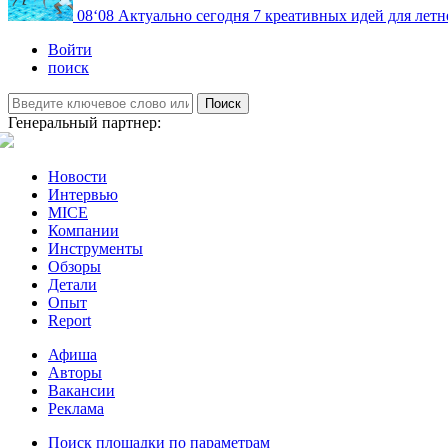
08
‘08
Актуально сегодня
7 креативных идей для летн
Войти
поиск
Поиск
Генеральный партнер:
Новости
Интервью
MICE
Компании
Инструменты
Обзоры
Детали
Опыт
Report
Афиша
Авторы
Вакансии
Реклама
Поиск площадки по параметрам