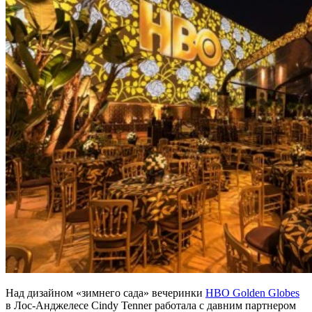
Над дизайном «зимнего сада» вечеринки
HBO Golden Globes
в Лос-Анджелесе Cindy Tenner работала с давним партнером