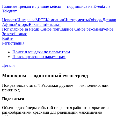
Главные тренды и лучшие кейсы — подпишись на Event.ru в
Telegram!
Новости
Интервью
MICE
Компании
Инструменты
Обзоры
Детали
Афиша
Авторы
Вакансии
Реклама
Популярное за месяц
Самое популярное
Самое рекомендуемое
Золотой запас
Войти
Регистрация
Поиск площадки по параметрам
Поиск артиста по параметрам
Детали
Монохром — однотонный event-тренд
Понравилась статья?! Расскажи друзьям — им полезно, нам
приятно :)
Поделиться
Обычно дизайнеры событий стараются работать с яркими и
разнообразными красками для реализации максимально