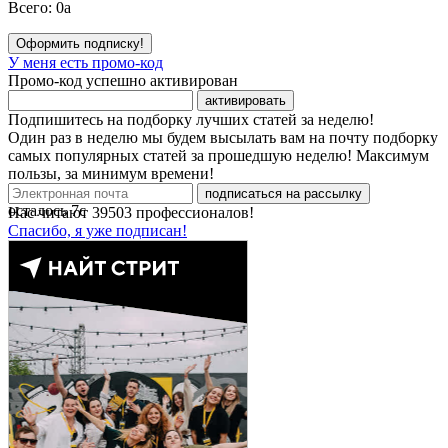
Всего:
0
a
Оформить подписку!
У меня есть промо-код
Промо-код успешно активирован
активировать
Подпишитесь на подборку лучших статей за неделю!
Один раз в неделю мы будем высылать вам на почту подборку
самых популярных статей за прошедшую неделю! Максимум
пользы, за минимум времени!
подписаться на рассылку
осталось
7
с
Нас читают
39503
профессионалов!
Спасибо, я уже подписан!