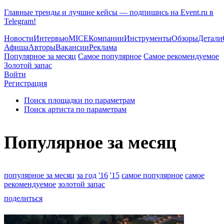
Главные тренды и лучшие кейсы — подпишись на Event.ru в
Telegram!
Новости
Интервью
MICE
Компании
Инструменты
Обзоры
Детали
Афиша
Авторы
Вакансии
Реклама
Популярное за месяц
Самое популярное
Самое рекомендуемое
Золотой запас
Войти
Регистрация
Поиск площадки по параметрам
Поиск артиста по параметрам
Популярное за месяц
популярное за месяц
за год
'16
'15
самое популярное
самое
рекомендуемое
золотой запас
поделиться