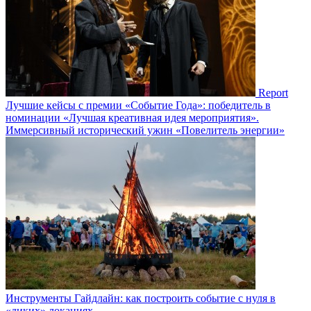
Report
Лучшие кейсы с премии «Событие Года»: победитель в
номинации «Лучшая креативная идея мероприятия».
Иммерсивный исторический ужин «Повелитель энергии»
Инструменты
Гайдлайн: как построить событие с нуля в
«диких» локациях