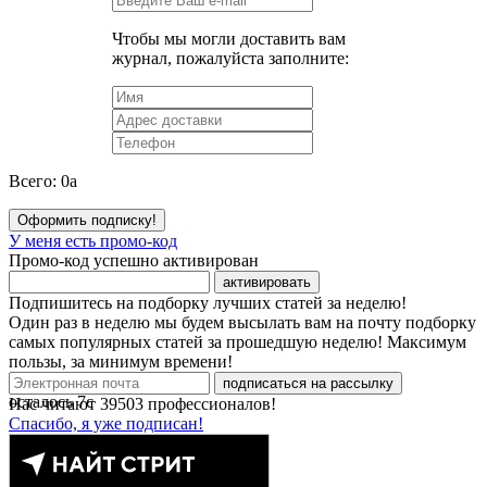
Чтобы мы могли доставить вам
журнал, пожалуйста заполните:
Всего:
0
a
Оформить подписку!
У меня есть промо-код
Промо-код успешно активирован
активировать
Подпишитесь на подборку лучших статей за неделю!
Один раз в неделю мы будем высылать вам на почту подборку
самых популярных статей за прошедшую неделю! Максимум
пользы, за минимум времени!
подписаться на рассылку
осталось
7
с
Нас читают
39503
профессионалов!
Спасибо, я уже подписан!