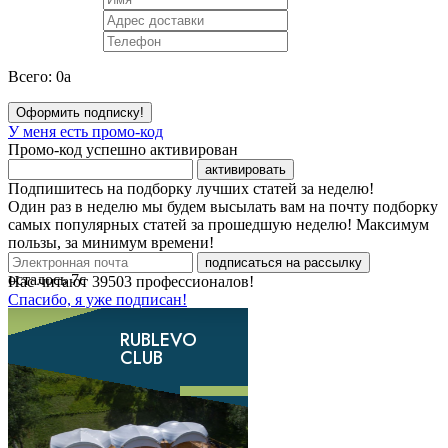
Всего:
0
a
Оформить подписку!
У меня есть промо-код
Промо-код успешно активирован
активировать
Подпишитесь на подборку лучших статей за неделю!
Один раз в неделю мы будем высылать вам на почту подборку
самых популярных статей за прошедшую неделю! Максимум
пользы, за минимум времени!
подписаться на рассылку
осталось
7
с
Нас читают
39503
профессионалов!
Спасибо, я уже подписан!