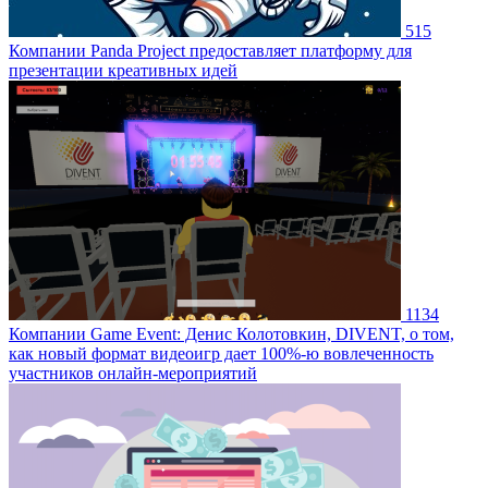
515
Компании
Panda Project предоставляет платформу для
презентации креативных идей
1134
Компании
Game Event: Денис Колотовкин, DIVENT, о том,
как новый формат видеоигр дает 100%-ю вовлеченность
участников онлайн-мероприятий