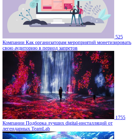
525
Компании
Как организаторам мероприятий монетизировать
свою аудиторию в период запретов
1755
Компании
Подборка лучших digital-инсталляций от
легендарных TeamLab