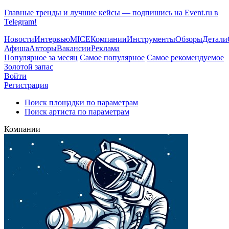
Главные тренды и лучшие кейсы — подпишись на Event.ru в
Telegram!
Новости
Интервью
MICE
Компании
Инструменты
Обзоры
Детали
Афиша
Авторы
Вакансии
Реклама
Популярное за месяц
Самое популярное
Самое рекомендуемое
Золотой запас
Войти
Регистрация
Поиск площадки по параметрам
Поиск артиста по параметрам
Компании