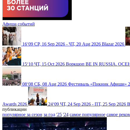
Афиша событий
16
‘09
СР, 16 Sep 2026 - ЧТ, 20 Aug 2026
Blazar 2026
15
‘10
ЧТ, 15 Oct 2026
Воркшоп BE IN RUSSIA. ОСЕН
08
‘08
СБ, 08 Aug 2026
Фестиваль «Пикник Афиши» 
Awards 2026
24
‘09
ЧТ, 24 Sep 2026 - ПТ, 25 Sep 2026
В
публикации
популярное за сезон
за год
'25
'24
самое популярное
самое реко