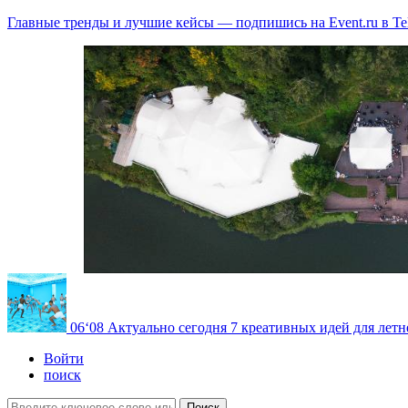
Главные тренды и лучшие кейсы — подпишись на Event.ru в Te
06
‘08
Актуально сегодня
7 креативных идей для летн
Войти
поиск
Поиск