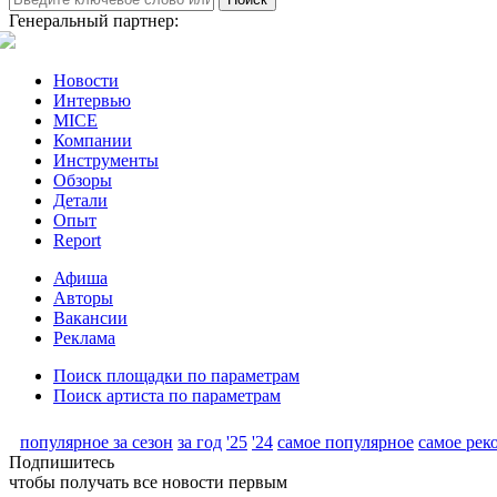
Генеральный партнер:
Новости
Интервью
MICE
Компании
Инструменты
Обзоры
Детали
Опыт
Report
Афиша
Авторы
Вакансии
Реклама
Поиск площадки по параметрам
Поиск артиста по параметрам
популярное за сезон
за год
'25
'24
самое популярное
самое рек
Подпишитесь
чтобы получать все новости первым