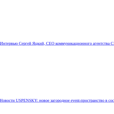
Интервью
Сергей Яцкий, CEO коммуникационного агентства CR
Новости
USPENSKY: новое загородное event-пространство в со