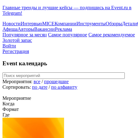
Главные тренды и лучшие кейсы — подпишись на Event.ru в
Telegram!
Новости
Интервью
MICE
Компании
Инструменты
Обзоры
Детали
Афиша
Авторы
Вакансии
Реклама
Популярное за месяц
Самое популярное
Самое рекомендуемое
Золотой запас
Войти
Регистрация
Event календарь
Мероприятия:
все
/
прошедшие
Сортировать:
по дате
/
по алфавиту
Мероприятие
Когда
Формат
Где